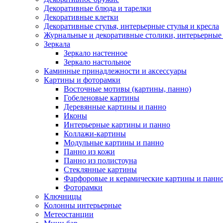
Декоративные блюда и тарелки
Декоративные клетки
Декоративные стулья, интерьерные стулья и кресла
Журнальные и декоративные столики, интерьерные
Зеркала
Зеркало настенное
Зеркало настольное
Каминные принадлежности и аксессуары
Картины и фоторамки
Восточные мотивы (картины, панно)
Гобеленовые картины
Деревянные картины и панно
Иконы
Интерьерные картины и панно
Коллажи-картины
Модульные картины и панно
Панно из кожи
Панно из полистоуна
Стеклянные картины
Фарфоровые и керамические картины и панн
Фоторамки
Ключницы
Колонны интерьерные
Метеостанции