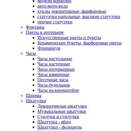
модели кораблей
авто-мото-вело
куклы декоративные, фарфоровые
cтатуэтки напольные, высокие статуэтки
прочие статуэтки
Фонтаны
Цветы в интерьере
Искусственные цветы и букеты
Керамические букеты, фарфоровые цветы
Флорариум
Часы
Часы настольные
Часы настенные
Часы интерьерные
Часы каминные
Песочные часы
Часы-будильник
Часы на кронштейне
Ширмы
Шкатулки
Декоративные шкатулки
Музыкальные шкатулки
Сундуки и сундучки
Шкатулка - яйцо
Шкатулки - фолианты