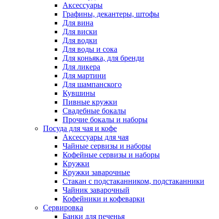
Аксессуары
Графины, декантеры, штофы
Для вина
Для виски
Для водки
Для воды и сока
Для коньяка, для бренди
Для ликера
Для мартини
Для шампанского
Кувшины
Пивные кружки
Свадебные бокалы
Прочие бокалы и наборы
Посуда для чая и кофе
Аксессуары для чая
Чайные сервизы и наборы
Кофейные сервизы и наборы
Кружки
Кружки заварочные
Стакан с подстаканником, подстаканники
Чайник заварочный
Кофейники и кофеварки
Сервировка
Банки для печенья