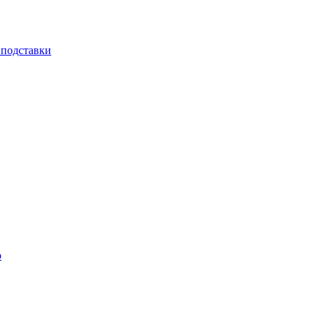
 подставки
о