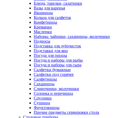
Блюда, тарелки, салатники
Вазы для варенья
Икорницы
Кольца для салфеток
Конфетницы
Креманки
Масленки
Наборы: чайники, сахарницы, молочники
Подносы
Подставка для зубочисток
Подставки для яиц
Посуда для пиццы
Посуда и наборы для рыбы
Посуда и наборы для сыра
Салфетки бумажные
Салфетки под горячее
Салфетницы
Сахарницы
Сливочники, молочники
Солонка и перечница
Соусники
Супница
Фруктовницы
Прочие предметы сервировки стола
Столовые приборы