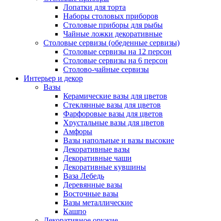
Лопатки для торта
Наборы столовых приборов
Столовые приборы для рыбы
Чайные ложки декоративные
Столовые сервизы (обеденные сервизы)
Столовые сервизы на 12 персон
Столовые сервизы на 6 персон
Столово-чайные сервизы
Интерьер и декор
Вазы
Керамические вазы для цветов
Стеклянные вазы для цветов
Фарфоровые вазы для цветов
Хрустальные вазы для цветов
Амфоры
Вазы напольные и вазы высокие
Декоративные вазы
Декоративные чаши
Декоративные кувшины
Ваза Лебедь
Деревянные вазы
Восточные вазы
Вазы металлические
Кашпо
Декоративное оружие