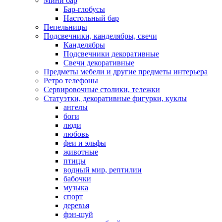
Мини бар
Бар-глобусы
Настольный бар
Пепельницы
Подсвечники, канделябры, свечи
Канделябры
Подсвечники декоративные
Свечи декоративные
Предметы мебели и другие предметы интерьера
Ретро телефоны
Сервировочные столики, тележки
Статуэтки, декоративные фигурки, куклы
ангелы
боги
люди
любовь
феи и эльфы
животные
птицы
водный мир, рептилии
бабочки
музыка
спорт
деревья
фэн-шуй